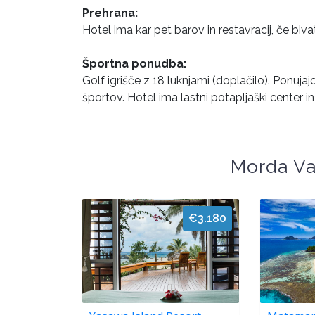
Prehrana:
Hotel ima kar pet barov in restavracij, če bi
Športna ponudba:
Golf igrišče z 18 luknjami (doplačilo). Ponuja
športov. Hotel ima lastni potapljaški center in 
Morda Va
€3.180