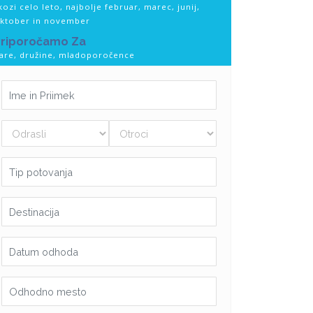
kozi celo leto, najbolje februar, marec, junij,
ktober in november
Priporočamo Za
are, družine, mladoporočence