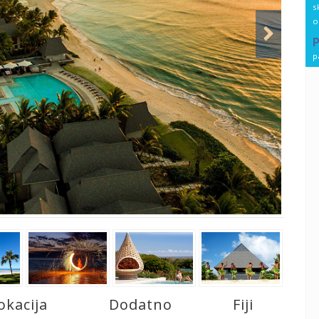
s
o
p
okacija
Dodatno
Fiji