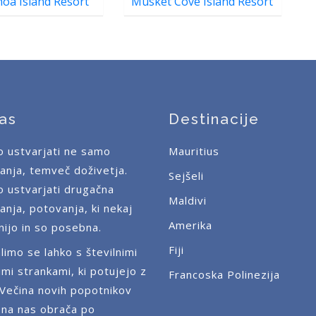
a Island Resort
Musket Cove Island Resort
as
Destinacije
o ustvarjati ne samo
Mauritius
anja, temveč doživetja.
Sejšeli
o ustvarjati drugačna
Maldivi
anja, potovanja, ki nekaj
Amerika
ijo in so posebna.
Fiji
limo se lahko s številnimi
imi strankami, ki potujejo z
Francoska Polinezija
 Večina novih popotnikov
 na nas obrača po