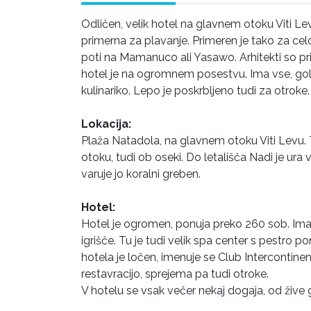
Odličen, velik hotel na glavnem otoku Viti Levu
primerna za plavanje. Primeren je tako za ce
poti na Mamanuco ali Yasawo. Arhitekti so pri 
hotel je na ogromnem posestvu. Ima vse, golf
kulinariko. Lepo je poskrbljeno tudi za otroke.
Lokacija:
Plaža Natadola, na glavnem otoku Viti Levu. 
otoku, tudi ob oseki. Do letališča Nadi je ura
varuje jo koralni greben.
Hotel:
Hotel je ogromen, ponuja preko 260 sob. Ima pe
igrišče. Tu je tudi velik spa center s pestro 
hotela je ločen, imenuje se Club Intercontinen
restavracijo, sprejema pa tudi otroke.
V hotelu se vsak večer nekaj dogaja, od žive