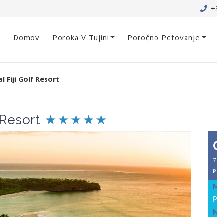
+3
Domov
Poroka V Tujini
Poročno Potovanje
l Fiji Golf Resort
 Resort
7
p
N