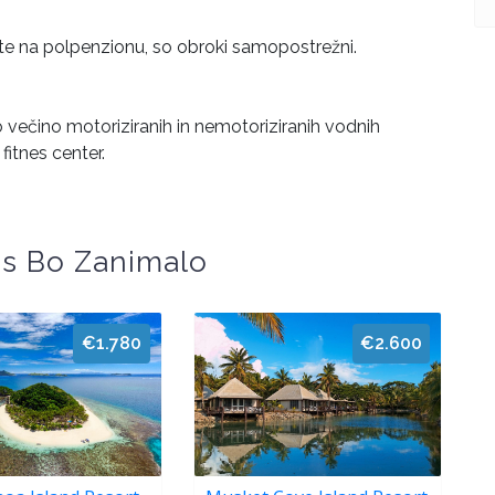
vate na polpenzionu, so obroki samopostrežni.
jo večino motoriziranih in nemotoriziranih vodnih
fitnes center.
s Bo Zanimalo
€1.780
€2.600