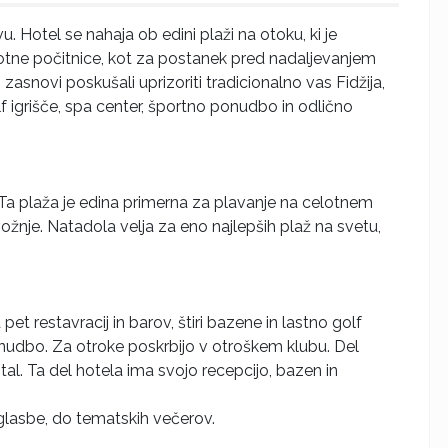
. Hotel se nahaja ob edini plaži na otoku, ki je
lotne počitnice, kot za postanek pred nadaljevanjem
zasnovi poskušali uprizoriti tradicionalno vas Fidžija,
 igrišče, spa center, športno ponudbo in odlično
Ta plaža je edina primerna za plavanje na celotnem
 vožnje. Natadola velja za eno najlepših plaž na svetu,
t restavracij in barov, štiri bazene in lastno golf
ponudbo. Za otroke poskrbijo v otroškem klubu. Del
tal. Ta del hotela ima svojo recepcijo, bazen in
 glasbe, do tematskih večerov.