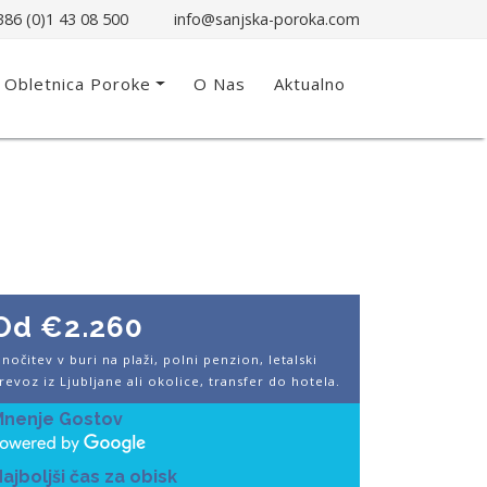
86 (0)1 43 08 500
info@sanjska-poroka.com
Obletnica Poroke
O Nas
Aktualno
Od €2.260
 nočitev v buri na plaži, polni penzion, letalski
revoz iz Ljubljane ali okolice, transfer do hotela.
Mnenje Gostov
ajboljši čas za obisk