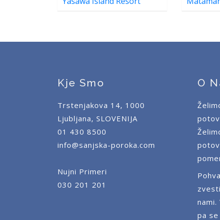
Yasawa Island Resort
Matamano
Kje Smo
O N
Trstenjakova 14, 1000
Želim
Ljubljana, SLOVENIJA
potov
01 430 8500
Želim
info@sanjska-poroka.com
potov
pomen
Nujni Primeri
Pohva
030 201 201
zvest
nami.
pa se