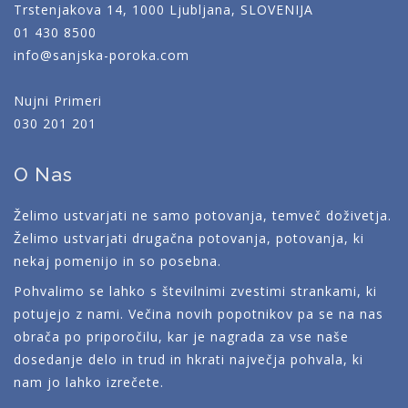
Trstenjakova 14, 1000 Ljubljana, SLOVENIJA
01 430 8500
info@sanjska-poroka.com
Nujni Primeri
030 201 201
O Nas
Želimo ustvarjati ne samo potovanja, temveč doživetja.
Želimo ustvarjati drugačna potovanja, potovanja, ki
nekaj pomenijo in so posebna.
Pohvalimo se lahko s številnimi zvestimi strankami, ki
potujejo z nami. Večina novih popotnikov pa se na nas
obrača po priporočilu, kar je nagrada za vse naše
dosedanje delo in trud in hkrati največja pohvala, ki
nam jo lahko izrečete.