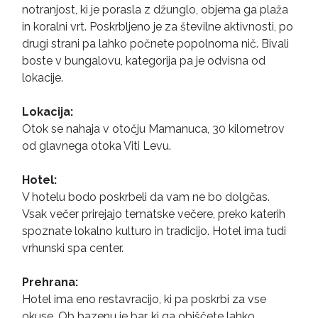
notranjost, ki je porasla z džunglo, objema ga plaža
in koralni vrt. Poskrbljeno je za številne aktivnosti, po
drugi strani pa lahko počnete popolnoma nič. Bivali
boste v bungalovu, kategorija pa je odvisna od
lokacije.
Lokacija:
Otok se nahaja v otočju Mamanuca, 30 kilometrov
od glavnega otoka Viti Levu.
Hotel:
V hotelu bodo poskrbeli da vam ne bo dolgčas.
Vsak večer prirejajo tematske večere, preko katerih
spoznate lokalno kulturo in tradicijo. Hotel ima tudi
vrhunski spa center.
Prehrana:
Hotel ima eno restavracijo, ki pa poskrbi za vse
okuse. Ob bazenu je bar, ki ga obiščete lahko