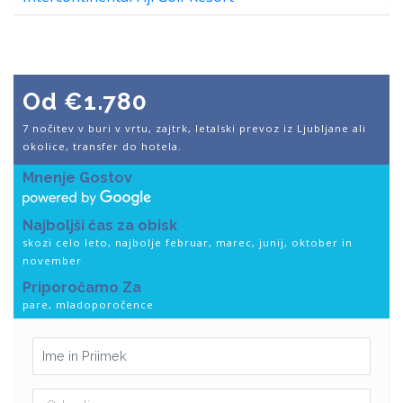
Od €1.780
7 nočitev v buri v vrtu, zajtrk, letalski prevoz iz Ljubljane ali
okolice, transfer do hotela.
Mnenje Gostov
Najboljši čas za obisk
skozi celo leto, najbolje februar, marec, junij, oktober in
november
Priporočamo Za
pare, mladoporočence