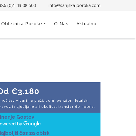
86 (0)1 43 08 500
info@sanjska-poroka.com
Obletnica Poroke
O Nas
Aktualno
Od €3.180
 nočitev v buri na plaži, polni penzion, letalski
revoz iz Ljubljane ali okolice, transfer do hotela.
Mnenje Gostov
ajboljši čas za obisk