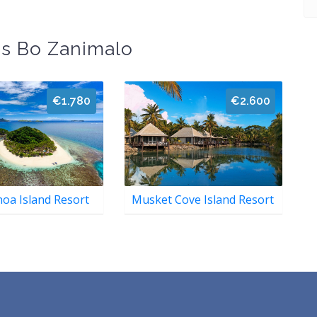
s Bo Zanimalo
€1.780
€2.600
a Island Resort
Musket Cove Island Resort