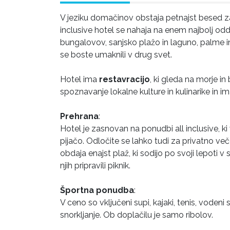
V jeziku domačinov obstaja petnajst besed za 
inclusive hotel se nahaja na enem najbolj odda
bungalovov, sanjsko plažo in laguno, palme i
se boste umaknili v drug svet.
Hotel ima
restavracijo
, ki gleda na morje in
spoznavanje lokalne kulture in kulinarike in im
Prehrana
:
Hotel je zasnovan na ponudbi all inclusive, k
pijačo. Odločite se lahko tudi za privatno več
obdaja enajst plaž, ki sodijo po svoji lepoti
njih pripravili piknik.
Športna ponudba
:
V ceno so vključeni supi, kajaki, tenis, vodeni 
snorkljanje. Ob doplačilu je samo ribolov.