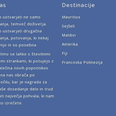
as
Destinacije
o ustvarjati ne samo
Mauritius
anja, temveč doživetja.
Sejšeli
o ustvarjati drugačna
Maldivi
anja, potovanja, ki nekaj
Amerika
ijo in so posebna.
Fiji
limo se lahko s številnimi
imi strankami, ki potujejo z
Francoska Polinezija
 Večina novih popotnikov
 na nas obrača po
očilu, kar je nagrada za
aše dosedanje delo in trud
ati največja pohvala, ki nam
ko izrečete.