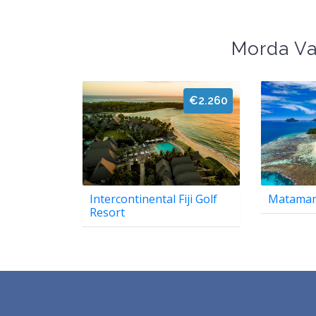
Morda Va
€2.260
Intercontinental Fiji Golf
Matamano
Resort