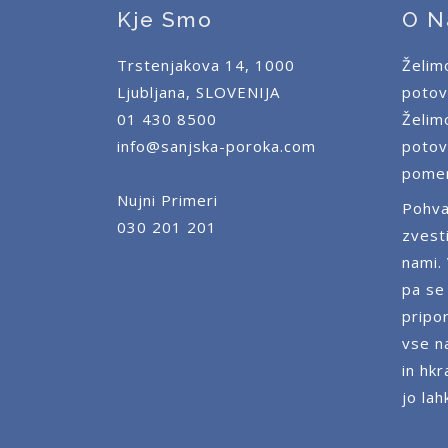
Kje Smo
O N
Trstenjakova 14, 1000
Želim
Ljubljana, SLOVENIJA
potov
01 430 8500
Želim
info@sanjska-poroka.com
potov
pomen
Nujni Primeri
Pohva
030 201 201
zvest
nami.
pa se
pripor
vse n
in hkr
jo lah