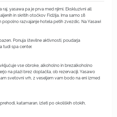
raj, yasawa pa je prva med njimi. Ekskluzivni all
ljenih in skritih otočkov Fidžija. Ima samo 18
n popolno razvajanje hotela petih zvezdic. Na Yasawi
 bazen. Ponuja številne aktivnosti, poudarja
a tudi spa center.
i vključuje vse obroke, alkoholno in brezalkoholno
erjo na plaži brez doplačila, ob rezervaciji. Yasawo
 v sam svetovni vrh, z veseljem vam bodo na eni izmed
sprehodi, katamaran, izleti po okoliških otokih,