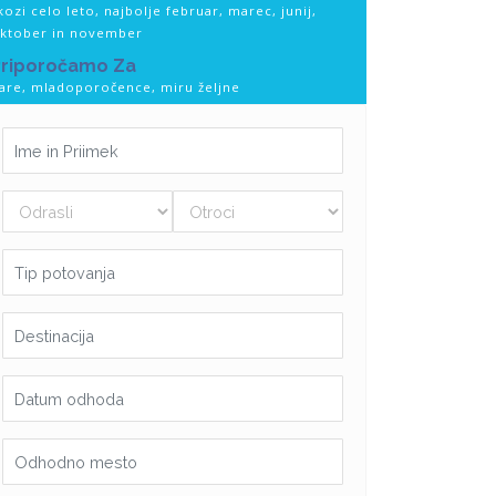
kozi celo leto, najbolje februar, marec, junij,
ktober in november
Priporočamo Za
are, mladoporočence, miru željne