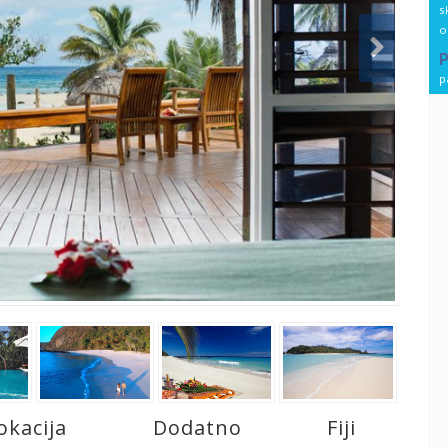
s
o
p
okacija
Dodatno
Fiji