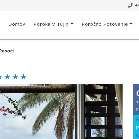
+3
Domov
Poroka V Tujini
Poročno Potovanje
Resort
7
p
N