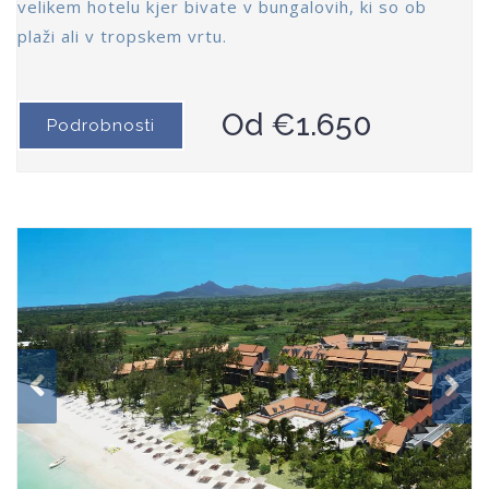
velikem hotelu kjer bivate v bungalovih, ki so ob
plaži ali v tropskem vrtu.
Od €1.650
Podrobnosti