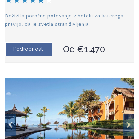
Doživita poročno potovanje v hotelu za katerega
pravijo, da je svetla stran življenja.
Od €1.470
Podrobnosti