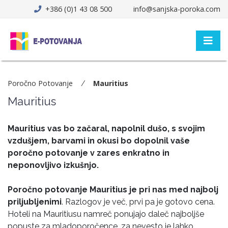
+386 (0)1 43 08 500
info@sanjska-poroka.com
Poročno Potovanje
Mauritius
Mauritius
Mauritius vas bo začaral, napolnil dušo, s svojim
vzdušjem, barvami in okusi bo dopolnil vaše
poročno potovanje v zares enkratno in
neponovljivo izkušnjo.
Poročno potovanje Mauritius je pri nas med najbolj
priljubljenimi
. Razlogov je več, prvi pa je gotovo cena.
Hoteli na Mauritiusu namreč ponujajo daleč najboljše
popuste za mladoporočence, za nevesto je lahko