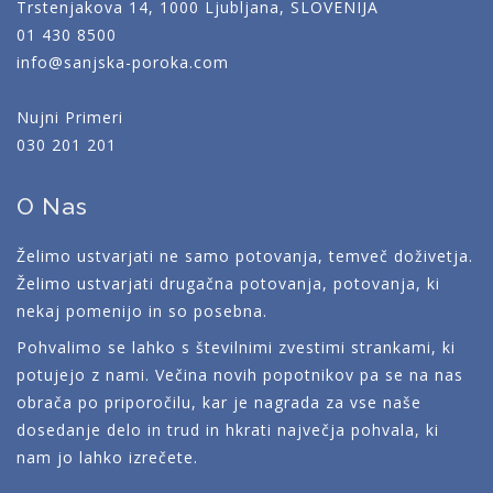
Trstenjakova 14, 1000 Ljubljana, SLOVENIJA
01 430 8500
info@sanjska-poroka.com
Nujni Primeri
030 201 201
O Nas
Želimo ustvarjati ne samo potovanja, temveč doživetja.
Želimo ustvarjati drugačna potovanja, potovanja, ki
nekaj pomenijo in so posebna.
Pohvalimo se lahko s številnimi zvestimi strankami, ki
potujejo z nami. Večina novih popotnikov pa se na nas
obrača po priporočilu, kar je nagrada za vse naše
dosedanje delo in trud in hkrati največja pohvala, ki
nam jo lahko izrečete.