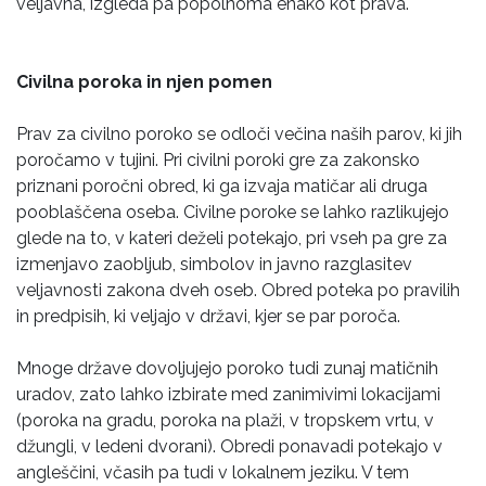
veljavna, izgleda pa popolnoma enako kot prava.
Civilna poroka in njen pomen
Prav za civilno poroko se odloči večina naših parov, ki jih
poročamo v tujini. Pri civilni poroki gre za zakonsko
priznani poročni obred, ki ga izvaja matičar ali druga
pooblaščena oseba. Civilne poroke se lahko razlikujejo
glede na to, v kateri deželi potekajo, pri vseh pa gre za
izmenjavo zaobljub, simbolov in javno razglasitev
veljavnosti zakona dveh oseb. Obred poteka po pravilih
in predpisih, ki veljajo v državi, kjer se par poroča.
Mnoge države dovoljujejo poroko tudi zunaj matičnih
uradov, zato lahko izbirate med zanimivimi lokacijami
(poroka na gradu, poroka na plaži, v tropskem vrtu, v
džungli, v ledeni dvorani). Obredi ponavadi potekajo v
angleščini, včasih pa tudi v lokalnem jeziku. V tem