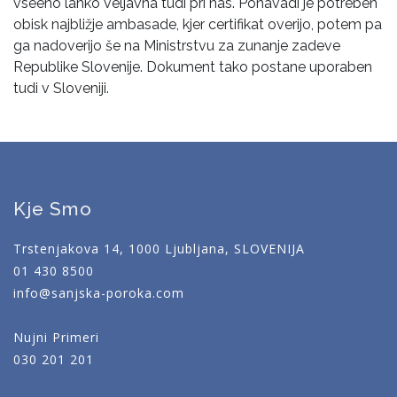
vseeno lahko veljavna tudi pri nas. Ponavadi je potreben
obisk najbližje ambasade, kjer certifikat overijo, potem pa
ga nadoverijo še na Ministrstvu za zunanje zadeve
Republike Slovenije. Dokument tako postane uporaben
tudi v Sloveniji.
Kje Smo
Trstenjakova 14, 1000 Ljubljana, SLOVENIJA
01 430 8500
info@sanjska-poroka.com
Nujni Primeri
030 201 201