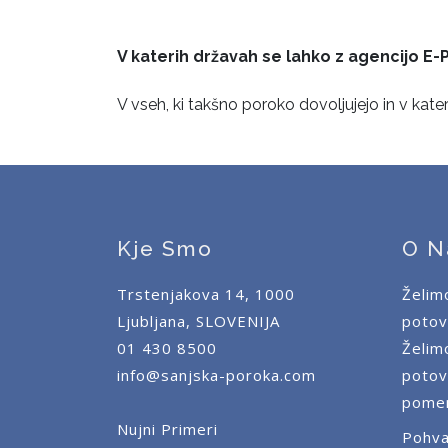
V katerih državah se lahko z agencijo E
V vseh, ki takšno poroko dovoljujejo in v kate
Kje Smo
O N
Trstenjakova 14, 1000
Želim
Ljubljana, SLOVENIJA
potov
01 430 8500
Želim
info@sanjska-poroka.com
potov
pomen
Nujni Primeri
Pohva