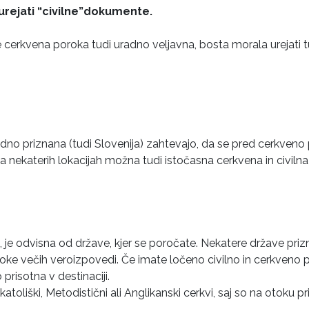
urejati “civilne”dokumente.
e cerkvena poroka tudi uradno veljavna, bosta morala urejati t
adno priznana (tudi Slovenija) zahtevajo, da se pred cerkveno 
je na nekaterih lokacijah možna tudi istočasna cerkvena in civiln
te, je odvisna od države, kjer se poročate. Nekatere države pr
oke večih veroizpovedi. Če imate ločeno civilno in cerkveno 
prisotna v destinaciji.
toliški, Metodistični ali Anglikanski cerkvi, saj so na otoku pr