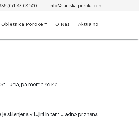
86 (0)1 43 08 500
info@sanjska-poroka.com
Obletnica Poroke
O Nas
Aktualno
 St Lucia, pa morda še kje.
je sklenjena v tujini in tam uradno priznana,