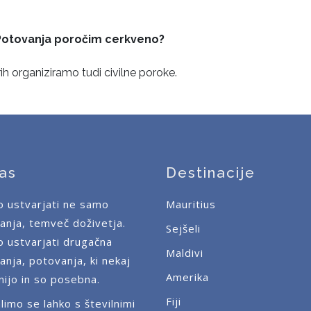
-Potovanja poročim cerkveno?
rih organiziramo tudi civilne poroke.
as
Destinacije
o ustvarjati ne samo
Mauritius
anja, temveč doživetja.
Sejšeli
o ustvarjati drugačna
Maldivi
anja, potovanja, ki nekaj
Amerika
ijo in so posebna.
Fiji
limo se lahko s številnimi