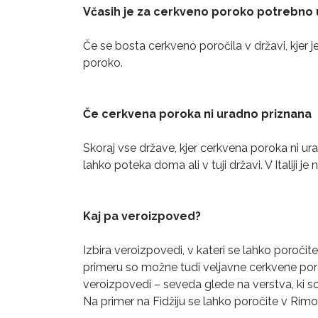
Včasih je za cerkveno poroko potrebno 
Če se bosta cerkveno poročila v državi, kjer j
poroko.
Če cerkvena poroka ni uradno priznana
Skoraj vse države, kjer cerkvena poroka ni ur
lahko poteka doma ali v tuji državi. V Italiji 
Kaj pa veroizpoved?
Izbira veroizpovedi, v kateri se lahko poroči
primeru so možne tudi veljavne cerkvene por
veroizpovedi – seveda glede na verstva, ki so 
Na primer na Fidžiju se lahko poročite v Rimoka