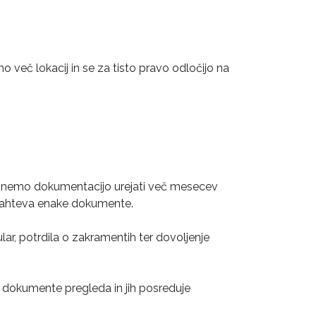
mo več lokacij in se za tisto pravo odločijo na
začnemo dokumentacijo urejati več mesecev
 zahteva enake dokumente.
lar, potrdila o zakramentih ter dovoljenje
f dokumente pregleda in jih posreduje