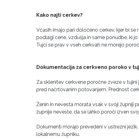
Kako najti cerkev?
Včasih imajo pari določeno cerkev, kjer bi se r
podlagi cene, vzdušja in same ponudbe, ki jo
Tujci se prav v vseh cerkvah ne morejo poro
Dokumentacija za cerkveno poroko v tuj
Za sklenitev cerkvene poročne zveze v tujin
pred načrtovanim potovanjem. Prednost cerkv
Ženin in nevesta morata vsak v svoji župniji p
župnije neveste, da se lahko poroči izven svoj
Dokumenti morajo prevedeni v ustrezni jezik. 
lokalnemu župniku.