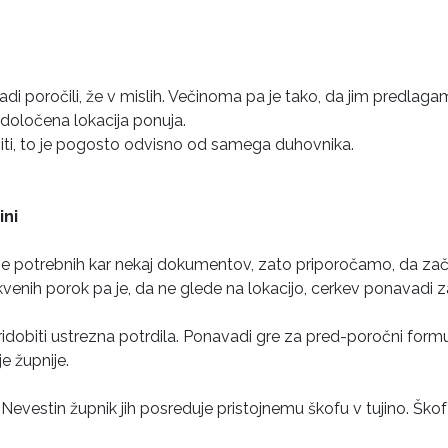
adi poročili, že v mislih. Večinoma pa je tako, da jim predlaga
 določena lokacija ponuja.
čiti, to je pogosto odvisno od samega duhovnika.
ini
i je potrebnih kar nekaj dokumentov, zato priporočamo, da 
enih porok pa je, da ne glede na lokacijo, cerkev ponavadi
ridobiti ustrezna potrdila. Ponavadi gre za pred-poročni formu
e župnije.
Nevestin župnik jih posreduje pristojnemu škofu v tujino. Ško