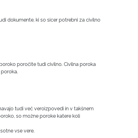
udi dokumente, ki so sicer potrebni za civilno
poroko poročite tudi civilno. Civilna poroka
a poroka.
iznavajo tudi več veroizpovedi in v takšnem
poroko, so možne poroke katere koli
isotne vse vere.