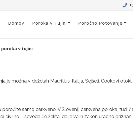
+3
Domov
Poroka V Tujini
Poročno Potovanje
poroka v tujini
a je možna v deželah Mauritius, Italija, Sejšeli, Cookovi otoki,
 poročite samo cerkveno. V Sloveniji cerkvena poroka, tudi če 
di civilno – seveda če želita, da je vajin zakon uradno priznan.