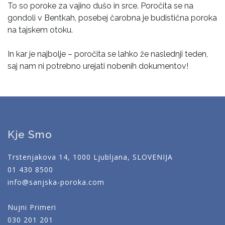
To so poroke za vajino dušo in srce. Poročita se na
gondoli v Bentkah, posebej čarobna je budistična poroka
na tajskem otoku.
In kar je najbolje – poročita se lahko že naslednji teden,
saj nam ni potrebno urejati nobenih dokumentov!
Kje Smo
Trstenjakova 14, 1000 Ljubljana, SLOVENIJA
01 430 8500
info@sanjska-poroka.com
Nujni Primeri
030 201 201