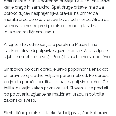
dokumente, ki jih je potrebno prevajati v eksotične jezike,
kar je drago in zamudno. Spet druge države imajo za
poroko tujcev nesprejemljiva pravila, na primer da
morata pred poroko v državi bivati cel mesec. Ali pa da
se morata mesec pred poroko osebno zglasiti na
lokalnem matičnem uradu.
A kaj ko ste vedno sanjali o poroki na Maldivih, na
Tajskem ali sredi polj sivke v južni Franciji? Vaša želja se
kljub temu lahko uresniči. Poročili vaju bomo simbolično.
Simbolični poročni obred je lahko popolnoma enak kot
pri pravi, torej uradno veljavni poročni obred. Po obredu
prejmeta poročni certifikat, ki pa je zgolj simboličen. Če
želita, da vajin zakon priznava tudi Slovenija, se pred ali
po potovanju zglasite na matičnem uradu in potrdita
zakonsko zvezo.
Simbolične poroke so lahko še bolj pravljične kot prave.