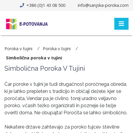
+386 (0)1 43 08 500
info@sanjska-poroka.com
Poroka v tujini
Poroka v tujini
Simbolična poroka v tujini
Simbolična Poroka V Tujini
Čar poroke v tujini je tudi drugačnost poročnega obreda,
ki je lahko prepleten s tradicijo in običaji dežele, kjer se
poročata. Vendar pa je civilno, torej uradno veljavno
poroko, včasih težko organizirati in pozneje še težje
overiti doma. Ne obupajta! Poročita se lahko simbolično.
Nekatere države zahtevajo za poroko tujcev številne